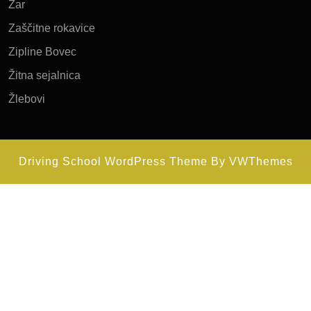
Žar
Zaščitne rokavice
Zipline Bovec
Žitna sejalnica
Žlebovi
Driving School WordPress Theme
By VWThemes
Scroll
Up