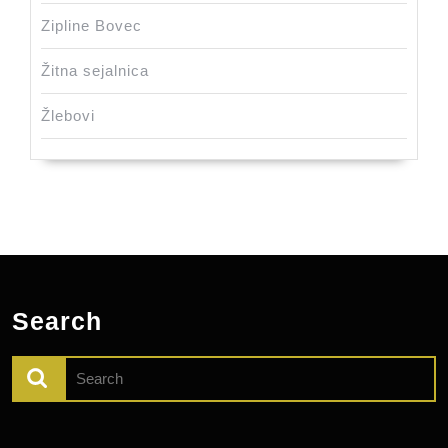
Zipline Bovec
Žitna sejalnica
Žlebovi
Search
Search
for: