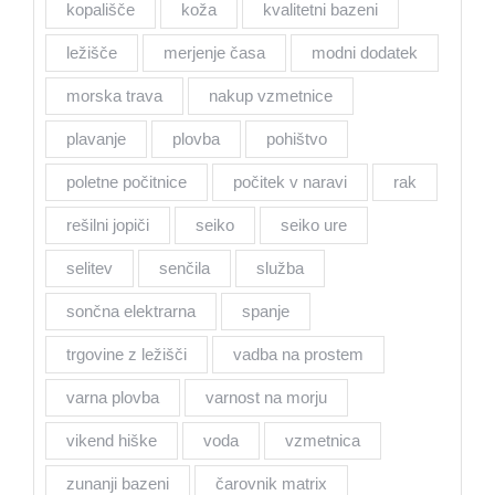
kopališče
koža
kvalitetni bazeni
ležišče
merjenje časa
modni dodatek
morska trava
nakup vzmetnice
plavanje
plovba
pohištvo
poletne počitnice
počitek v naravi
rak
rešilni jopiči
seiko
seiko ure
selitev
senčila
služba
sončna elektrarna
spanje
trgovine z ležišči
vadba na prostem
varna plovba
varnost na morju
vikend hiške
voda
vzmetnica
zunanji bazeni
čarovnik matrix