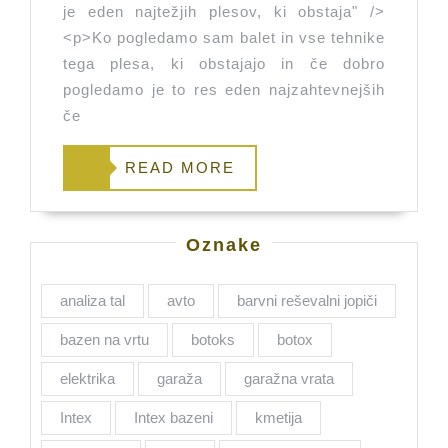
obstaja
je eden najtežjih plesov, ki obstaja" />
<p>Ko pogledamo sam balet in vse tehnike
tega plesa, ki obstajajo in če dobro
pogledamo je to res eden najzahtevnejših
če
READ
READ MORE
MORE
Oznake
analiza tal
avto
barvni reševalni jopiči
bazen na vrtu
botoks
botox
elektrika
garaža
garažna vrata
Intex
Intex bazeni
kmetija