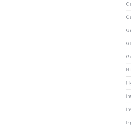
G
Ga
Ge
Gl
G
H
Ill
In
In
Iz