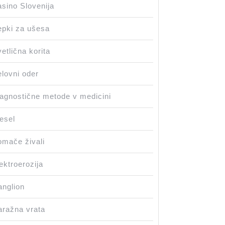
sino Slovenija
pki za ušesa
etlična korita
lovni oder
agnostične metode v medicini
esel
mače živali
ektroerozija
nglion
ražna vrata