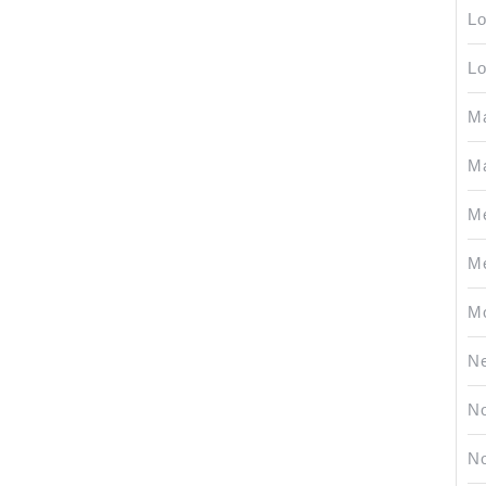
Lo
L
M
Ma
Me
Me
Mo
Ne
No
No