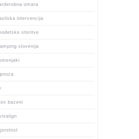
arderobna omara
silska intervencija
odetske storitve
amping slovenija
umenjaki
ipnoza
y
tex bazeni
visalign
gorelost