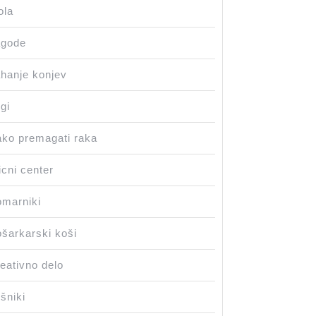
ola
agode
hanje konjev
gi
ko premagati raka
icni center
marniki
šarkarski koši
eativno delo
šniki