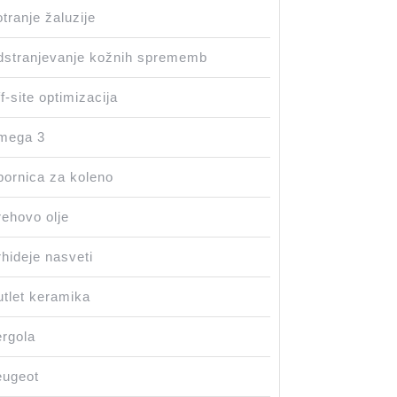
tranje žaluzije
stranjevanje kožnih sprememb
f-site optimizacija
mega 3
ornica za koleno
ehovo olje
hideje nasveti
tlet keramika
rgola
eugeot