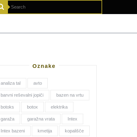
Search
for:
Oznake
analiza tal
avto
barvni reševalni jopiči
bazen na vrtu
botoks
botox
elektrika
garaža
garažna vrata
Intex
Intex bazeni
kmetija
kopališče