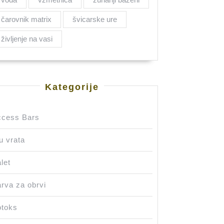
čarovnik matrix
švicarske ure
življenje na vasi
Kategorije
ccess Bars
u vrata
let
rva za obrvi
otoks