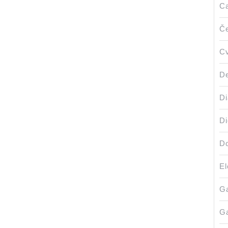
Ca
Če
Cv
De
Di
Di
Do
El
Ga
Ga