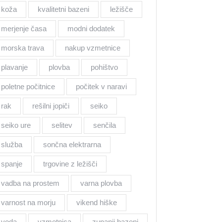
koža
kvalitetni bazeni
ležišče
merjenje časa
modni dodatek
morska trava
nakup vzmetnice
plavanje
plovba
pohištvo
poletne počitnice
počitek v naravi
rak
rešilni jopiči
seiko
seiko ure
selitev
senčila
služba
sončna elektrarna
spanje
trgovine z ležišči
vadba na prostem
varna plovba
varnost na morju
vikend hiške
voda
vzmetnica
zunanji bazeni