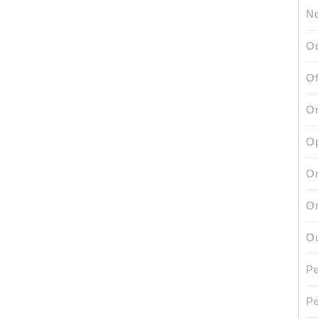
No
Od
Of
O
Op
Or
Or
Ou
Pe
P