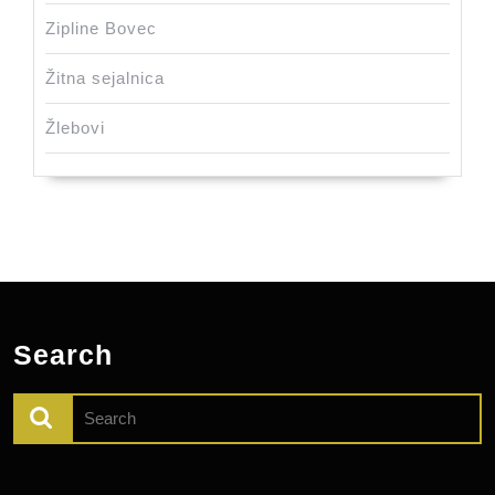
Zipline Bovec
Žitna sejalnica
Žlebovi
Search
Search
for: