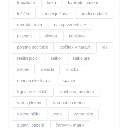
kopališče
koža
kvalitetni bazeni
ležišče
merjenje časa
modni dodatek
morska trava
nakup vzmetnice
plavanje
plovba
pohištvo
poletne počitnice
počitek v naravi
rak
rešilni jopiči
seiko
seiko ure
selitev
senčila
služba
sončna elektrarna
spanje
trgovine z ležišči
vadba na prostem
varna plovba
varnost na morju
vikend hiške
voda
vzmetnica
zunanji bazeni
čarovnik matrix