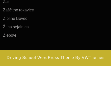
Žar
Zaščitne rokavice
Zipline Bovec
Žitna sejalnica
Žlebovi
Driving School WordPress Theme
By VWThemes
Scroll
Up