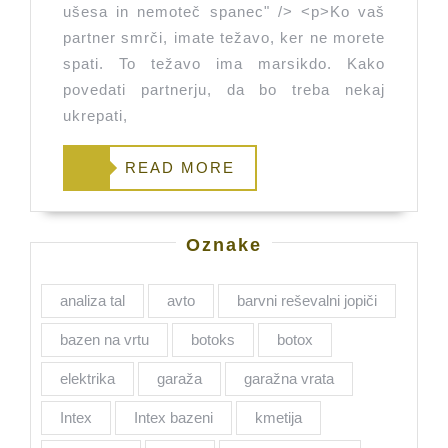
ušesa in nemoteč spanec" /> <p>Ko vaš
partner smrči, imate težavo, ker ne morete
spati. To težavo ima marsikdo. Kako
povedati partnerju, da bo treba nekaj
ukrepati,
READ
READ MORE
MORE
Oznake
analiza tal
avto
barvni reševalni jopiči
bazen na vrtu
botoks
botox
elektrika
garaža
garažna vrata
Intex
Intex bazeni
kmetija