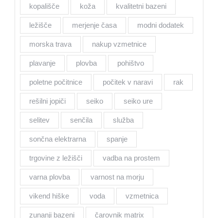
kopališče
koža
kvalitetni bazeni
ležišče
merjenje časa
modni dodatek
morska trava
nakup vzmetnice
plavanje
plovba
pohištvo
poletne počitnice
počitek v naravi
rak
rešilni jopiči
seiko
seiko ure
selitev
senčila
služba
sončna elektrarna
spanje
trgovine z ležišči
vadba na prostem
varna plovba
varnost na morju
vikend hiške
voda
vzmetnica
zunanji bazeni
čarovnik matrix