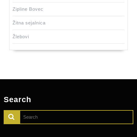
Zipline Bovec
Žitna sejalnica
Žlebovi
Search
Search
for: