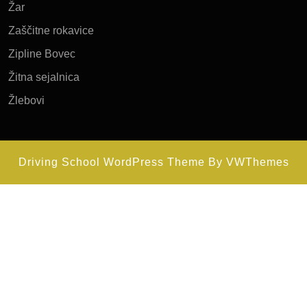
Žar
Zaščitne rokavice
Zipline Bovec
Žitna sejalnica
Žlebovi
Driving School WordPress Theme
By VWThemes
Scroll
Up