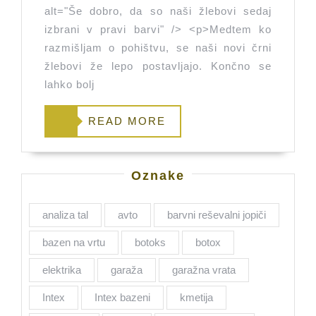
žlebovi
alt="Še dobro, da so naši žlebovi sedaj
sedaj
izbrani v pravi barvi" /> <p>Medtem ko
izbrani
razmišljam o pohištvu, se naši novi črni
žlebovi že lepo postavljajo. Končno se
v
lahko bolj
pravi
barvi
READ
READ MORE
MORE
Oznake
analiza tal
avto
barvni reševalni jopiči
bazen na vrtu
botoks
botox
elektrika
garaža
garažna vrata
Intex
Intex bazeni
kmetija