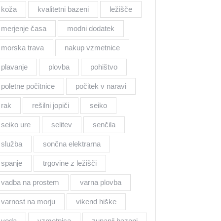
koža
kvalitetni bazeni
ležišče
merjenje časa
modni dodatek
morska trava
nakup vzmetnice
plavanje
plovba
pohištvo
poletne počitnice
počitek v naravi
rak
rešilni jopiči
seiko
seiko ure
selitev
senčila
služba
sončna elektrarna
spanje
trgovine z ležišči
vadba na prostem
varna plovba
varnost na morju
vikend hiške
voda
vzmetnica
zunanji bazeni