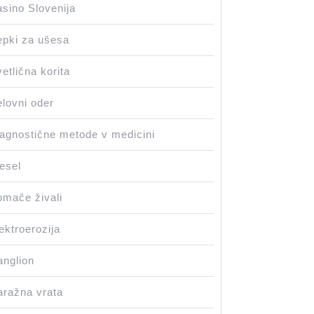
sino Slovenija
pki za ušesa
etlična korita
lovni oder
agnostične metode v medicini
esel
mače živali
ektroerozija
nglion
ražna vrata