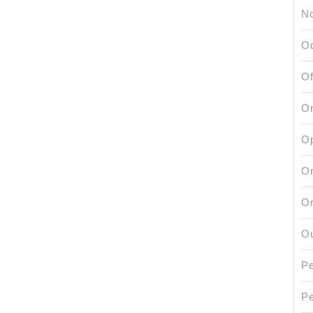
No
Od
Of
O
Op
Or
Or
Ou
Pe
P