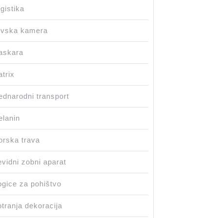
gistika
ovska kamera
askara
trix
dnarodni transport
lanin
rska trava
vidni zobni aparat
gice za pohištvo
tranja dekoracija