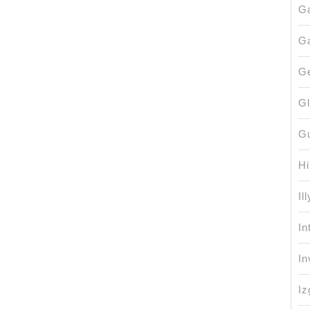
G
Ga
Ge
Gl
G
H
Ill
In
In
Iz