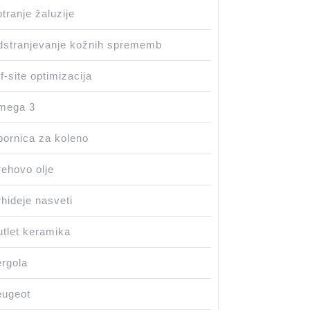
tranje žaluzije
stranjevanje kožnih sprememb
f-site optimizacija
mega 3
ornica za koleno
ehovo olje
hideje nasveti
tlet keramika
rgola
eugeot