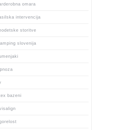
arderobna omara
silska intervencija
odetske storitve
amping slovenija
umenjaki
ipnoza
y
tex bazeni
visalign
gorelost