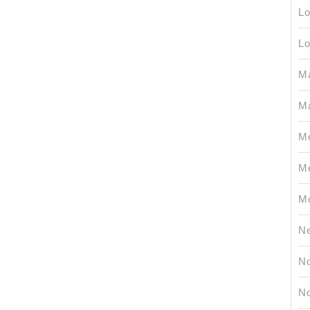
Lo
L
M
Ma
Me
Me
Mo
Ne
No
No