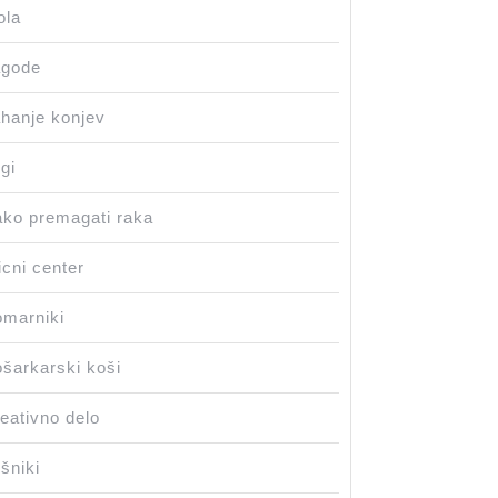
ola
agode
hanje konjev
gi
ko premagati raka
icni center
marniki
šarkarski koši
eativno delo
šniki