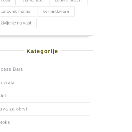
čarovnik matrix
švicarske ure
življenje na vasi
Kategorije
ccess Bars
u vrata
let
rva za obrvi
otoks