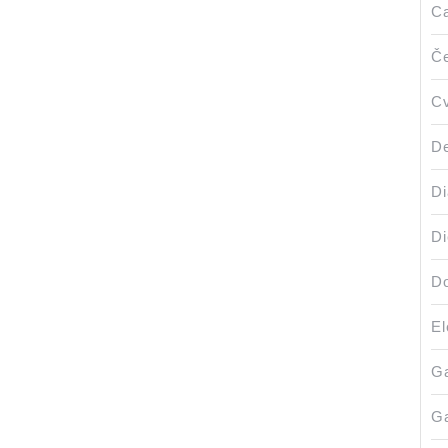
Ca
Če
Cv
De
Di
Di
Do
El
Ga
Ga